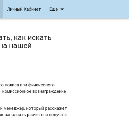
arrow_drop_down
Личный Кабинет
Еще
ть, как искать
 на нашей
го полиса или финансового
 – комиссионное вознаграждение
ый менеджер, который расскажет
ак заполнять расчёты и получать