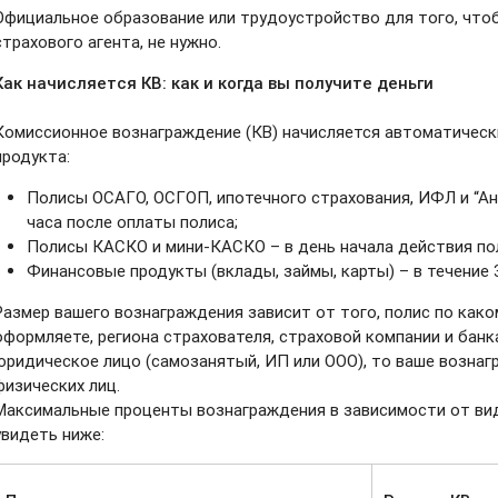
Официальное образование или трудоустройство для того, чтоб
страхового агента, не нужно.
Как начисляется КВ: как и когда вы получите деньги
Комиссионное вознаграждение (КВ) начисляется автоматически
продукта:
Полисы ОСАГО, ОСГОП, ипотечного страхования, ИФЛ и “Ан
часа после оплаты полиса;
Полисы КАСКО и мини-КАСКО – в день начала действия по
Финансовые продукты (вклады, займы, карты) – в течение 
Размер вашего вознаграждения зависит от того, полис по како
оформляете, региона страхователя, страховой компании и банка
юридическое лицо (самозанятый, ИП или ООО), то ваше вознаг
физических лиц.
Максимальные проценты вознаграждения в зависимости от ви
увидеть ниже: