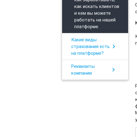
как искать клиентов
и кем вы можете
работать на нашей
платформе.
Какие виды
chevron_right
страхования есть
на платформе?
Реквизиты
chevron_right
компании