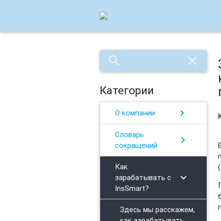
search
close
Категории
chevron_right
О компании
Словарь
chevron_right
сокращений
Как
chevron_right
зарабатывать с
InsSmart?
Здесь мы расскажем,
как зарабатывать,