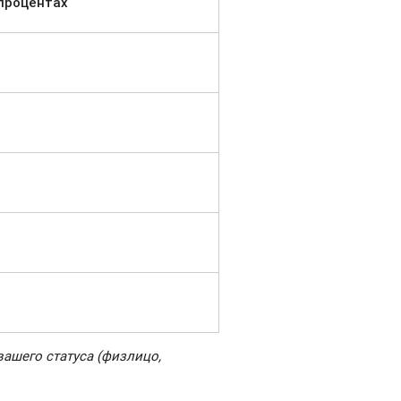
 процентах
ашего статуса (физлицо,