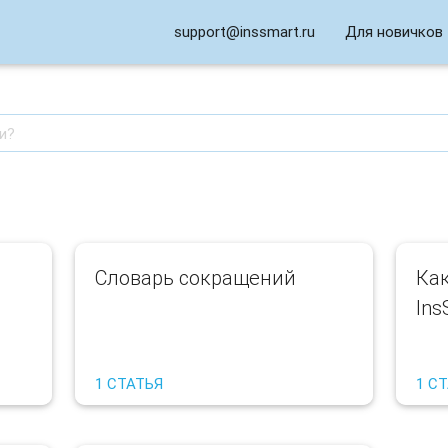
support@inssmart.ru
Для новичков
Словарь сокращений
Как
Ins
1 СТАТЬЯ
1 С