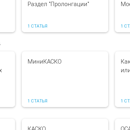
Раздел "Пролонгации"
Мо
1 СТАТЬЯ
1 С
в
МиниКАСКО
Ка
х
ил
1 СТАТЬЯ
1 С
КАСКО
ОС